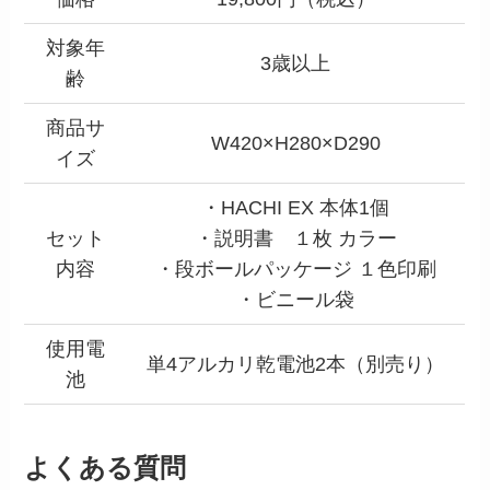
対象年
3歳以上
齢
商品サ
W420×H280×D290
イズ
・HACHI EX 本体1個
セット
・説明書 １枚 カラー
内容
・段ボールパッケージ １色印刷
・ビニール袋
使用電
単4アルカリ乾電池2本（別売り）
池
よくある質問