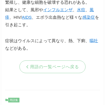
繁殖し、健康な細胞を破壊する恐れがある。
結果として、風邪や
インフルエンザ
、
水痘
、
風
疹
、HIV/
AIDS
、エボラ出血熱など様々な
感染症
を
引き起こす。
症状はウイルスによって異なり、熱、下痢、
嘔吐
などがある。
用語の一覧ページへ戻る
用語集