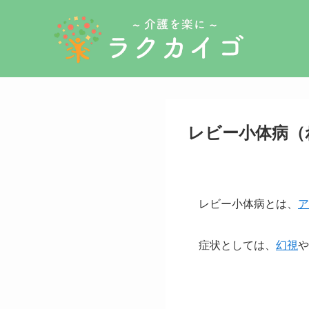
レビー小体病（
レビー小体病とは、
ア
症状としては、
幻視
や