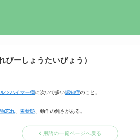
れびーしょうたいびょう）
ルツハイマー病
に次いで多い
認知症
のこと。
物忘れ
、
鬱状態
、動作の鈍さがある。
用語の一覧ページへ戻る