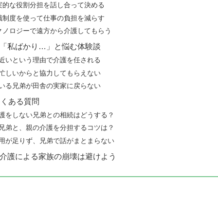
実的な役割分担を話し合って決める
職制度を使って仕事の負担を減らす
クノロジーで遠方から介護してもらう
「私ばかり…」と悩む体験談
近いという理由で介護を任される
忙しいからと協力してもらえない
いる兄弟が田舎の実家に戻らない
よくある質問
護をしない兄弟との相続はどうする？
兄弟と、親の介護を分担するコツは？
用が足りず、兄弟で話がまとまらない
介護による家族の崩壊は避けよう